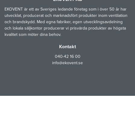
EKOVENT är ett av Sveriges ledande företag som i över 50 år har
utvecklat, producerat och marknadsfört produkter inom ventilation
och brandskydd. Med egna fabriker, egen utvecklingsavdelning
och lokala säljkontor producerar vi prisvärda produkter av högsta
kvalitet som möter dina behov.
Kontakt
040-42 16 00
info@ekovent.se
Följ oss i våra sociala kanaler
EKOVENT AB © 2026
en del av Lindabkoncernen