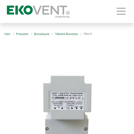
Togg
Hem
Produkter
Brandskydd
Tillbehör Brandstyr
PRO-P