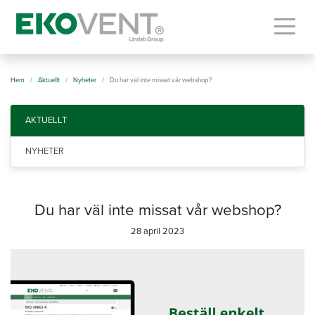
Togg
Hem
Aktuellt
Nyheter
Du har väl inte missat vår webshop?
AKTUELLT
NYHETER
Du har väl inte missat vår webshop?
28 april 2023