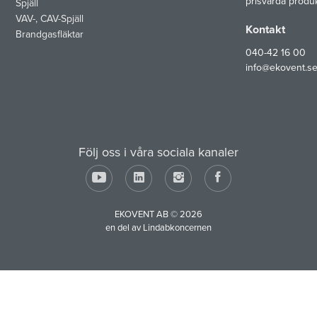
prisvärda produ
Spjäll
VAV-, CAV-Spjäll
Kontakt
Brandgasfläktar
040-42 16 00
info@ekovent.s
Följ oss i våra sociala kanaler
EKOVENT AB © 2026
en del av Lindabkoncernen