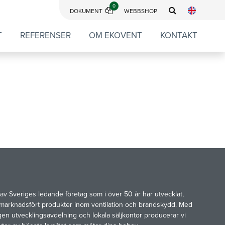
0
DOKUMENT
WEBBSHOP
T
REFERENSER
OM EKOVENT
KONTAKT
av Sveriges ledande företag som i över 50 år har utvecklat,
marknadsfört produkter inom ventilation och brandskydd. Med
gen utvecklingsavdelning och lokala säljkontor producerar vi