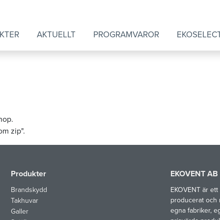
KTER
AKTUELLT
PROGRAMVAROR
EKOSELEC
hop.
om zip".
Produkter
EKOVENT AB
Brandskydd
EKOVENT är ett 
producerat och 
Takhuvar
egna fabriker, e
Galler