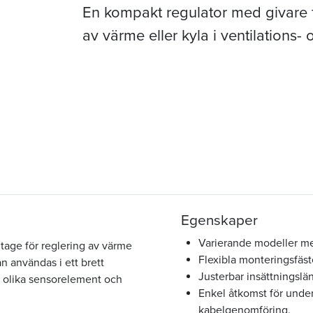
En kompakt regulator med givare 
av värme eller kyla i ventilations-
Egenskaper
Varierande modeller me
age för reglering av värme
Flexibla monteringsfäste
an användas i ett brett
Justerbar insättningslä
d olika sensorelement och
Enkel åtkomst för under
kabelgenomföring.