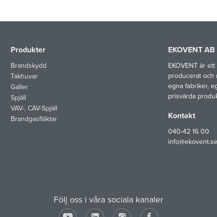
Produkter
EKOVENT AB
Brandskydd
EKOVENT är ett 
producerat och 
Takhuvar
egna fabriker, e
Galler
prisvärda produ
Spjäll
VAV-, CAV-Spjäll
Kontakt
Brandgasfläktar
040-42 16 00
info@ekovent.s
Följ oss i våra sociala kanaler