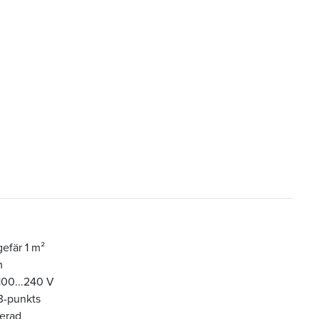
gefär 1 m²
m
100...240 V
3-punkts
rerad