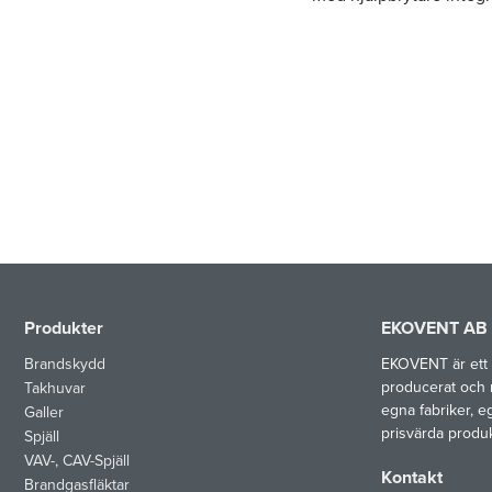
Produkter
EKOVENT AB
Brandskydd
EKOVENT är ett 
producerat och 
Takhuvar
egna fabriker, e
Galler
prisvärda produ
Spjäll
VAV-, CAV-Spjäll
Kontakt
Brandgasfläktar