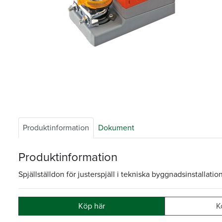
Produktinformation
Dokument
Produktinformation
Spjällställdon för justerspjäll i tekniska byggnadsinstallation
Köp här
K