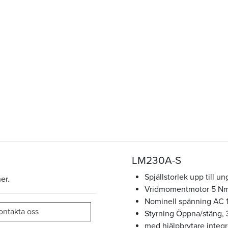
LM230A-S
Spjällstorlek upp till un
er.
Vridmomentmotor 5 N
Nominell spänning AC 
ontakta oss
Styrning Öppna/stäng, 
med hjälpbrytare integ