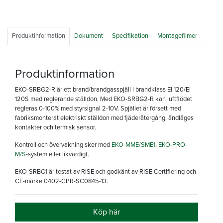
Produktinformation
Dokument
Specifikation
Montagefilmer
Produktinformation
EKO-SRBG2-R är ett brand/brandgasspjäll i brandklass
El 120/El
120S
med reglerande ställdon.
Med EKO-SRBG2-R kan luftflödet
regleras 0-100% med styrsignal 2-10V.
Spjället är försett med
fabriksmonterat elektriskt ställdon med fjäderåtergång, ändläges
kontakter och termisk sensor.
Kontroll och övervakning sker med
EKO-MME/SME1
,
EKO-PRO-
M/S
-system eller likvärdigt.
EKO-SRBG1 är testat av RISE och godkänt av RISE Certifiering och
CE-märke 0402-CPR-SC0845-13.
Köp här