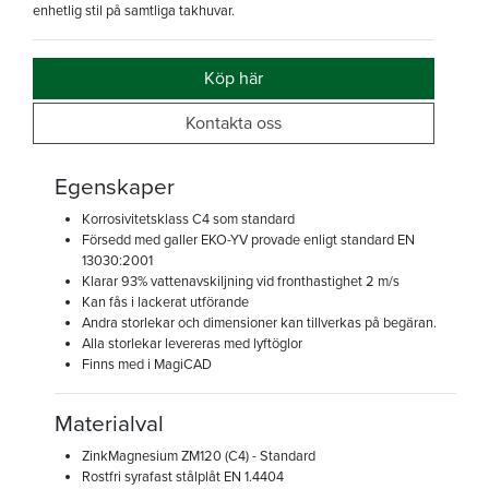
enhetlig stil på samtliga takhuvar.
Köp här
Kontakta oss
Egenskaper
Korrosivitetsklass C4 som standard
Försedd med galler EKO-YV provade enligt standard EN
13030:2001
Klarar 93% vattenavskiljning vid fronthastighet 2 m/s
Kan fås i lackerat utförande
Andra storlekar och dimensioner kan tillverkas på begäran.
Alla storlekar levereras med lyftöglor
Finns med i MagiCAD
Materialval
ZinkMagnesium ZM120 (C4) - Standard
Rostfri syrafast stålplåt EN 1.4404