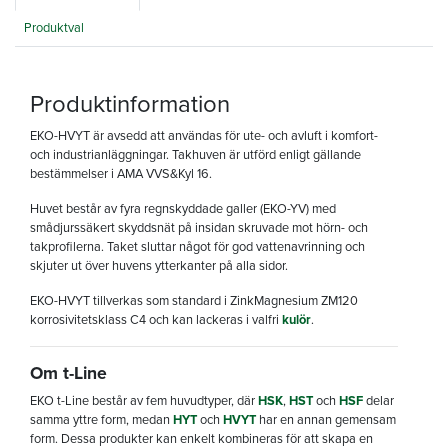
Produktval
Produktinformation
EKO-HVYT är avsedd att användas för ute- och avluft i komfort-
och industrianläggningar. Takhuven är utförd enligt gällande
bestämmelser i AMA VVS&Kyl 16.
Huvet består av fyra regnskyddade galler (EKO-YV) med
smådjurssäkert skyddsnät på insidan skruvade mot hörn- och
takprofilerna. Taket sluttar något för god vattenavrinning och
skjuter ut över huvens ytterkanter på alla sidor.
EKO-HVYT
tillverkas som standard i ZinkMagnesium ZM120
korrosivitetsklass C4 och kan lackeras i valfri
kulör
.
Om t-Line
EKO t-Line består av fem huvudtyper, där
HSK
,
HST
och
HSF
delar
samma yttre form, medan
HYT
och
HVYT
har en annan gemensam
form. Dessa produkter kan enkelt kombineras för att skapa en